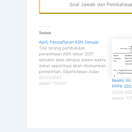
Soal Jawab dan Pembahasan
Terkait
April, Pendaftaran ASN Dimulai
Titik terang pembukaan
penerimaan ASN tahun 2021
semakin jelas dimana dalam waktu
dekat sepertinya akan diumumkan
pemerintah. Diperkirakan bulan
April 2021 tahapan pendaftaran
20/03/2021
Resmi, In
ASN khususnya akan diawali
dalam "CPNS"
PPPK 202
dengan pembukaan pendafataran
22/08/20
jalur sekolah
dalam "C
kedinasan."Rekrutmen bagi CASN
akan dimulai dengan pembukaan
pendaftaran untuk sekolah
kedinasan yang rencananya akan
dimulai pada bulan April,”jelas…