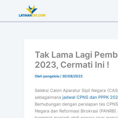
Lewati
ke
konten
Tak Lama Lagi Pem
2023, Cermati Ini !
Oleh
pengelola
/
30/08/2023
Seleksi Calon Aparatur Sipil Negara (C
sebagaimana
jadwal CPNS dan PPPK 20
Berhubungan dengan persiapan tes CPNS
Negara dan Reformasi Birokrasi (PANRB
berminat menjadi abdi negara agar menyi