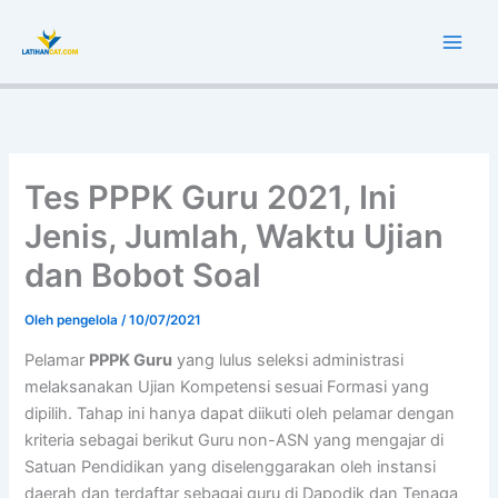
K
Lewati
Main
a
ke
t
Men
konten
e
g
o
r
i
Tes PPPK Guru 2021, Ini
Jenis, Jumlah, Waktu Ujian
dan Bobot Soal
Oleh
pengelola
/
10/07/2021
Pelamar
PPPK Guru
yang lulus seleksi administrasi
melaksanakan Ujian Kompetensi sesuai Formasi yang
dipilih. Tahap ini hanya dapat diikuti oleh pelamar dengan
kriteria sebagai berikut Guru non-ASN yang mengajar di
Satuan Pendidikan yang diselenggarakan oleh instansi
daerah dan terdaftar sebagai guru di Dapodik dan Tenaga