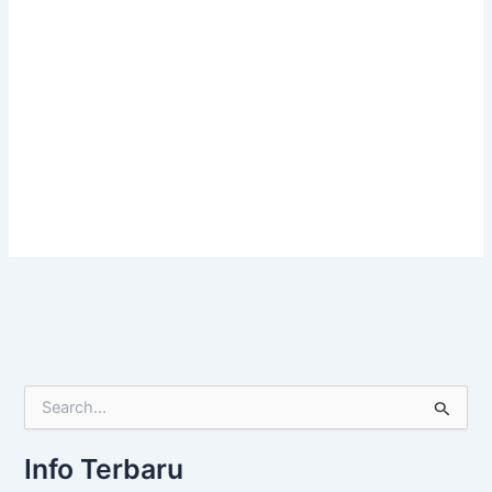
C
a
r
Info Terbaru
i