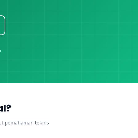
n
al?
tut pemahaman teknis