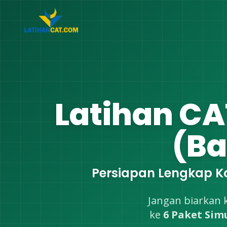
Lewati
ke
konten
Latihan C
(Ba
Persiapan Lengkap Ko
Jangan biarkan 
ke
6 Paket Sim