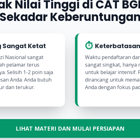
k Nilai Tinggi di CAT B
Sekadar Keberuntunga
⏱️
 Sangat Ketat
Keterbatasan
zi Nasional sangat
Waktu pendaftaran dan
ah pelamar terus
sangat singkat, hanya 
. Selisih 1-2 poin saja
untuk belajar intensif. 
san Anda. Anda butuh
dirancang untuk memaks
ur dan terukur.
Anda dengan fokus pada
LIHAT MATERI DAN MULAI PERSIAPAN