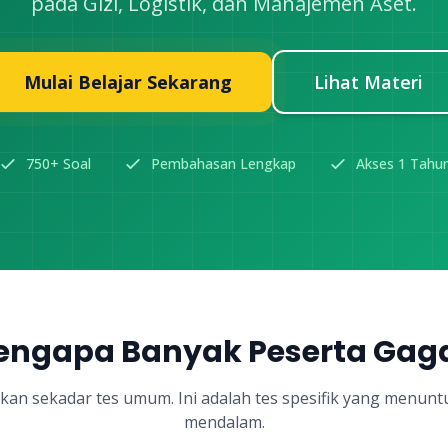
pada Gizi, Logistik, dan Manajemen Aset.
Mulai Belajar Sekarang
Lihat Materi
750+ Soal
Pembahasan Lengkap
Akses 1 Tahu
ngapa Banyak Peserta Gag
kan sekadar tes umum. Ini adalah tes spesifik yang menun
mendalam.